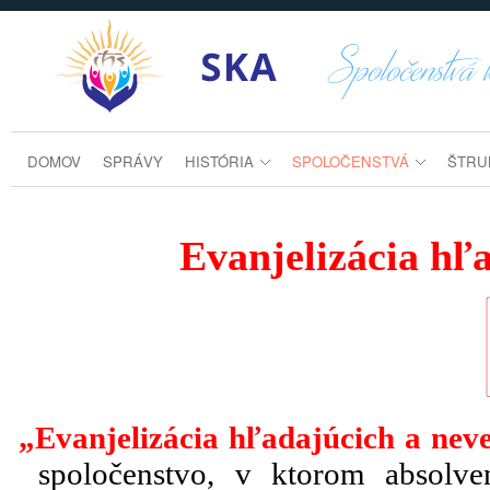
Prejsť k obsahu
pre_hladajucich_a_neveriacich
DOMOV
SPRÁVY
HISTÓRIA
SPOLOČENSTVÁ
ŠTRU
Evanjelizácia hľ
„
Evanjelizácia hľadajúcich a neve
spoločenstvo, v ktorom absolv