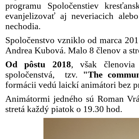
programu Spoločenstiev kresťans
evanjelizovať aj neveriacich alebo
nechodia.
Spoločenstvo vzniklo od marca 201
Andrea Kubová. Malo 8 členov a str
Od pôstu 2018
, však členovia
spoločenstvá, tzv.
"The communi
formácii vedú laickí animátori bez p
Animátormi jedného sú Roman Vrán
stretá každý piatok o 19.30 hod.