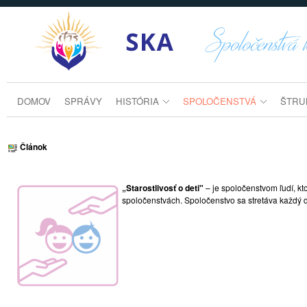
Prejsť k obsahu
pre_deti
DOMOV
SPRÁVY
HISTÓRIA
SPOLOČENSTVÁ
ŠTRU
Článok
„Starostlivosť o deti"
– je spoločenstvom ľudí, kt
spoločenstvách. Spoločenstvo sa stretáva každý 